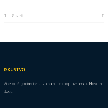
Saveti
ISKUSTVO
Vise od 6 godina iskustva sa hitnim popravkama u Novom
Sadu.