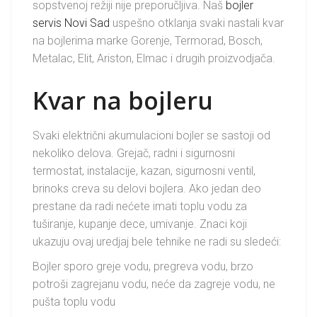
sopstvenoj režiji nije preporučljiva. Naš
bojler
servis Novi Sad
uspešno otklanja svaki nastali kvar
na bojlerima marke Gorenje, Termorad, Bosch,
Metalac, Elit, Ariston, Elmac i drugih proizvodjača.
Kvar na bojleru
Svaki električni akumulacioni bojler se sastoji od
nekoliko delova. Grejač, radni i sigurnosni
termostat, instalacije, kazan, sigurnosni ventil,
brinoks creva su delovi bojlera. Ako jedan deo
prestane da radi nećete imati toplu vodu za
tuširanje, kupanje dece, umivanje. Znaci koji
ukazuju ovaj uredjaj bele tehnike ne radi su sledeći:
Bojler sporo greje vodu, pregreva vodu, brzo
potroši zagrejanu vodu, neće da zagreje vodu, ne
pušta toplu vodu