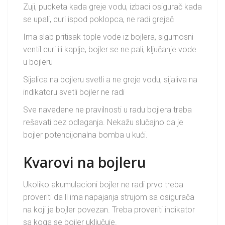
Zuji, pucketa kada greje vodu, izbaci osigurač kada
se upali, curi ispod poklopca, ne radi grejač
Ima slab pritisak tople vode iz bojlera, sigurnosni
ventil curi ili kaplje, bojler se ne pali, ključanje vode
u bojleru
Sijalica na bojleru svetli a ne greje vodu, sijaliva na
indikatoru svetli bojler ne radi
Sve navedene ne pravilnosti u radu bojlera treba
rešavati bez odlaganja. Nekažu slučajno da je
bojler potencijonalna bomba u kući.
Kvarovi na bojleru
Ukoliko akumulacioni bojler ne radi prvo treba
proveriti da li ima napajanja strujom sa osigurača
na koji je bojler povezan. Treba proveriti indikator
sa koga se bojler uključuje.