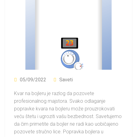
05/09/2022
Saveti
Kvar na bojleru je razlog da pozovete
profesionalnog majstora. Svako odlaganje
popravke kvara na bojleru može prouzrokovati
veću štetu i ugroziti vašu bezbednost. Savetujemo
da čim primetite da bojler ne radi kao uobičajeno
pozovete stručno lice. Popravka bojlera u