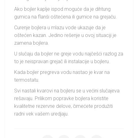
Ako bojler kaplje ispod moguće da je dihtung
gumica na flanši oštećena ili gumice na grejaču.
Curenje bojlera u mlazu vode ukazuje da je
oštećen kazan. Jedino rešenje u ovoj situaciji je
zamena bojlera.
U slučaju da bojler ne greje vodu najčešći razlog za
to je neispravan grejač ili instalacije u bojleru.
Kada bojler pregreva vodu nastao je kvar na
termostatu.
Svi nastali kvarovi na bojleru se u većini slučajeva
rešavaju. Prilikom popravke bojlera koristite
kvalitetne rezervne delove, čimećete produžiti
radni vek vašem uredjaju.