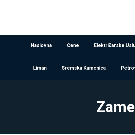
Naslovna
Cene
Električarske Usl
Liman
Sremska Kamenica
Petro
Zamen