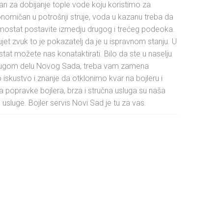
n za dobijanje tople vode koju koristimo za
konomičan u potrošnji struje, voda u kazanu treba da
termostat postavite izmedju drugog i trećeg podeoka.
jet zvuk to je pokazatelj da je u ispravnom stanju. U
tat možete nas konataktirati. Bilo da ste u naselju
i drugom delu Novog Sada, treba vam zamena
iskustvo i znanje da otklonimo kvar na bojleru i
a popravke bojlera, brza i stručna usluga su naša
usluge. Bojler servis Novi Sad je tu za vas.