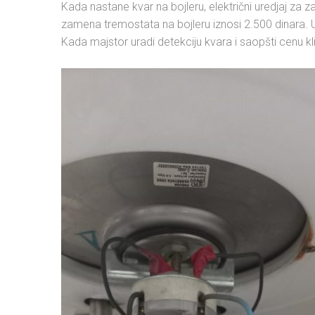
Kada nastane kvar na bojleru, električni uredjaj za
zamena tremostata na bojleru iznosi 2.500 dinara. 
Kada majstor uradi detekciju kvara i saopšti cenu kl