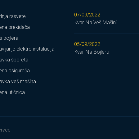
07/09/2022
dnja rasvete
Kvar Na Veš Mašini
na prekidača
s bojlera
05/09/2022
vljanje elektro instalacija
Kvar Na Bojleru
avka šporeta
na osigurača
avka veš mašina
na utičnica
served