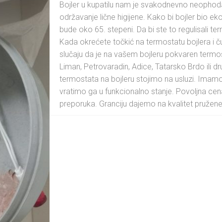
Bojler u kupatilu nam je svakodnevno neophoda
održavanje lične higijene. Kako bi bojler bio e
bude oko 65. stepeni. Da bi ste to regulisali 
Kada okrećete točkić na termostatu bojlera i ču
slučaju da je na vašem bojleru pokvaren termos
Liman, Petrovaradin, Adice, Tatarsko Brdo il
termostata na bojleru stojimo na usluzi. Imamo 
vratimo ga u funkcionalno stanje. Povoljna cen
preporuka. Granciju dajemo na kvalitet pružene 