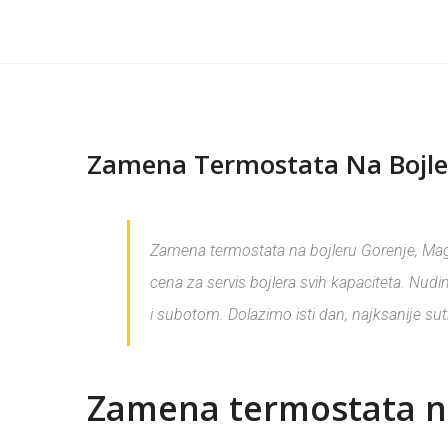
Zamena Termostata Na Bojle
Zamena termostata na bojleru Gorenje, Magno
cena za servis bojlera svih kapaciteta. Nudi
i subotom. Dolazimo isti dan, najksanije sut
Zamena termostata n