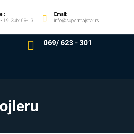
e :
Email:
 - 19, Sub: 08-13
info@supermajstor.rs
069/ 623 - 301
ojleru