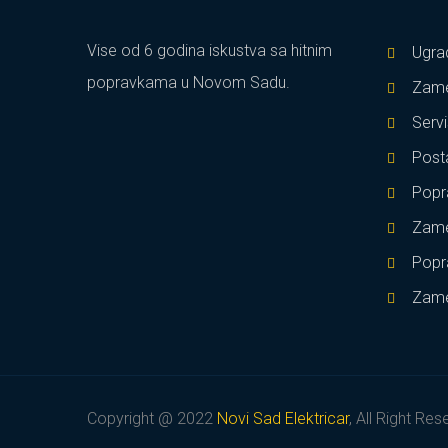
Vise od 6 godina iskustva sa hitnim
Ugra
popravkama u Novom Sadu.
Zame
Servi
Posta
Popr
Zame
Popr
Zame
Copyright @ 2022
Novi Sad Elektricar
, All Right Re