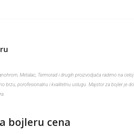
ru
hrom, Metalac, Termorad i drugih proizvodjača radimo na celoj te
mo brzu, porofesionalnu i kvalitetnu uslugu. Majstor za bojler je 
ra.
a bojleru cena