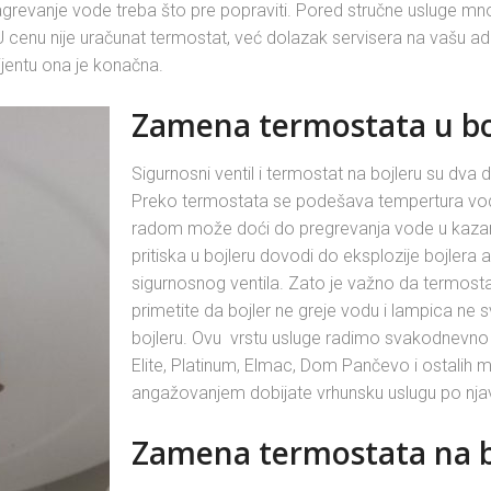
 zagrevanje vode treba što pre popraviti. Pored stručne usluge mn
U cenu nije uračunat termostat, već dolazak servisera na vašu ad
ijentu ona je konačna.
Zamena termostata u bo
Sigurnosni ventil i termostat na bojleru su dv
Preko termostata se podešava tempertura vod
radom može doći do pregrevanja vode u kazanu t
pritiska u bojleru dovodi do eksplozije bojlera 
sigurnosnog ventila. Zato je važno da termosta
primetite da bojler ne greje vodu i lampica ne
bojleru. Ovu vrstu usluge radimo svakodnevno n
Elite, Platinum, Elmac, Dom Pančevo i ostalih 
angažovanjem dobijate vrhunsku uslugu po nja
Zamena termostata na b