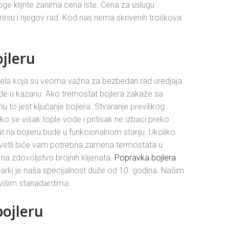
oge klijnte zanima cena iste. Cena za uslugu
resu i njegov rad. Kod nas nema skrivenih troškova.
jleru
a dela koja su veoma važna za bezbedan rad uredjaja.
e u kazanu. Ako tremostat bojlera zakaže sa
o jest ključanje bojlera. Stvaranje previlikog
ako se višak tople vode i pritisak ne izbaci preko
t na bojleru bude u funkcionalnom stanju. Ukoliko
 svetli biće vam potrebna zamena termostata u
a zdovoljstvo brojnih klijenata.
Popravka bojlera
marki je naša specijalnost duže od 10. godina. Našim
višim stanadardima.
ojleru