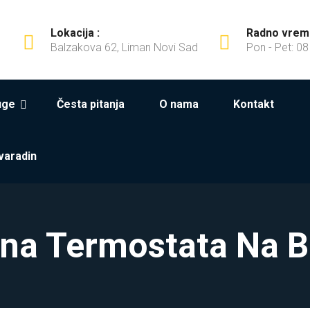
Lokacija :
Radno vrem
Balzakova 62, Liman Novi Sad
Pon - Pet: 08
uge
Česta pitanja
O nama
Kontakt
varadin
a Termostata Na B