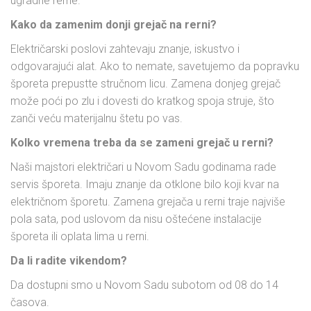
ugradne rerne.
Kako da zamenim donji grejač na rerni?
Električarski poslovi zahtevaju znanje, iskustvo i
odgovarajući alat. Ako to nemate, savetujemo da popravku
šporeta prepustte stručnom licu. Zamena donjeg grejač
može poći po zlu i dovesti do kratkog spoja struje, što
zanči veću materijalnu štetu po vas.
Kolko vremena treba da se zameni grejač u rerni?
Naši majstori električari u Novom Sadu godinama rade
servis šporeta. Imaju znanje da otklone bilo koji kvar na
električnom šporetu. Zamena grejača u rerni traje najviše
pola sata, pod uslovom da nisu oštećene instalacije
šporeta ili oplata lima u rerni.
Da li radite vikendom?
Da dostupni smo u Novom Sadu subotom od 08 do 14
časova.