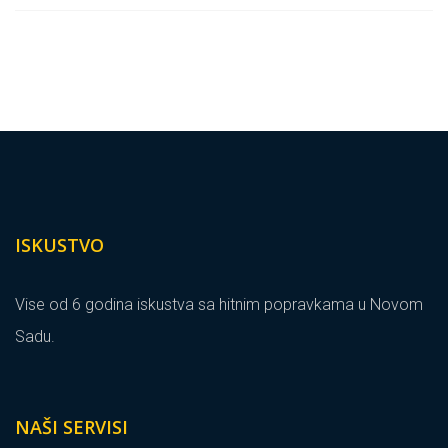
ISKUSTVO
Vise od 6 godina iskustva sa hitnim popravkama u Novom
Sadu.
NAŠI SERVISI