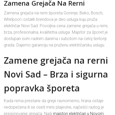
Zamena Grejača Na Rerni
Zamena grejača na rerni šporeta Gorenje, Beko, Bosch,
Whirlpool i ostalih brendova je deo usluga kuju pruža
električar Novi Sad. Povoljna cena zamene grejača u rerni,
brza, profesionalna, kvalitetna usluga. Majstor za šporet je
dostupan svim radnim danima i subotom na celoj teritoriji
grada. Dajemo garanciju na pruženu električarsku uslugu.
Zamene grejača na rerni
Novi Sad – Brza i sigurna
popravka šporeta
Kada rerna prestane da greje ravnomerno, hrana ostaje
nedopečena ili se oseti miris plajevine, najčešći razlog je
pregorevanje grejača. Naši
majstori električari u Novom