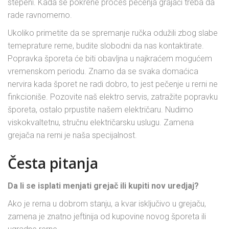
stepeni. Kada se pokrene proces pečenja grajači treba da
rade ravnomerno.
Ukoliko primetite da se spremanje ručka odužili zbog slabe
temeprature rerne, budite slobodni da nas kontaktirate.
Popravka šporeta će biti obavljna u najkraćem mogućem
vremenskom periodu. Znamo da se svaka domaćica
nervira kada šporet ne radi dobro, to jest pečenje u rerni ne
finkcioniše. Pozovite naš elektro servis, zatražite popravku
šporeta, ostalo prpustite našem električaru. Nudimo
viskokvaltetnu, stručnu električarsku uslugu. Zamena
grejača na rerni je naša specijalnost.
Česta pitanja
Da li se isplati menjati grejač ili kupiti nov uredjaj?
Ako je rerna u dobrom stanju, a kvar isključivo u grejaču,
zamena je znatno jeftinija od kupovine novog šporeta ili