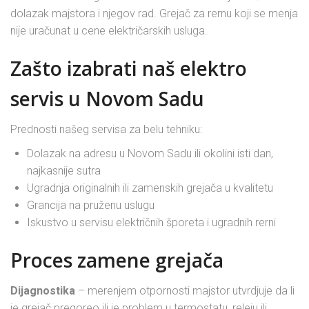
dolazak majstora i njegov rad. Grejač za rernu koji se menja
nije uračunat u cene električarskih usluga.
Zašto izabrati naš elektro
servis u Novom Sadu
Prednosti našeg servisa za belu tehniku:
Dolazak na adresu u Novom Sadu ili okolini isti dan,
najkasnije sutra
Ugradnja originalnih ili zamenskih grejača u kvalitetu
Grancija na pruženu uslugu
Iskustvo u servisu električnih šporeta i ugradnih rerni
Proces zamene grejača
Dijagnostika
– merenjem otpornosti majstor utvrdjuje da li
je grejač pregoreo ili je problem u termostatu, releju ili