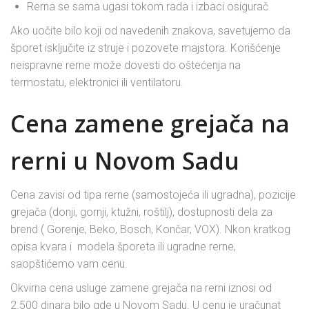
Rerna se sama ugasi tokom rada i izbaci osigurač
Ako uočite bilo koji od navedenih znakova, savetujemo da
šporet isključite iz struje i pozovete majstora. Korišćenje
neispravne rerne može dovesti do oštećenja na
termostatu, elektronici ili ventilatoru.
Cena zamene grejača na
rerni u Novom Sadu
Cena zavisi od tipa rerne (samostojeća ili ugradna), pozicije
grejača (donji, gornji, ktužni, roštilj), dostupnosti dela za
brend ( Gorenje, Beko, Bosch, Končar, VOX). Nkon kratkog
opisa kvara i modela šporeta ili ugradne rerne,
saopštićemo vam cenu.
Okvirna cena usluge zamene grejača na rerni iznosi od
2.500 dinara bilo gde u Novom Sadu. U cenu je uračunat