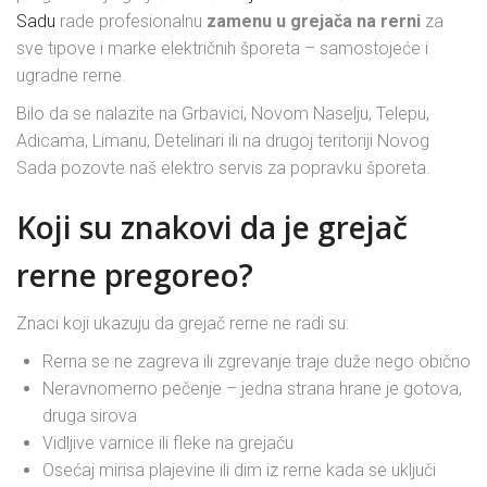
Sadu
rade profesionalnu
zamenu u grejača na rerni
za
sve tipove i marke električnih šporeta – samostojeće i
ugradne rerne.
Bilo da se nalazite na Grbavici, Novom Naselju, Telepu,
Adicama, Limanu, Detelinari ili na drugoj teritoriji Novog
Sada pozovte naš elektro servis za popravku šporeta.
Koji su znakovi da je grejač
rerne pregoreo?
Znaci koji ukazuju da grejač rerne ne radi su:
Rerna se ne zagreva ili zgrevanje traje duže nego obično
Neravnomerno pečenje – jedna strana hrane je gotova,
druga sirova
Vidljive varnice ili fleke na grejaču
Osećaj mirisa plajevine ili dim iz rerne kada se uključi