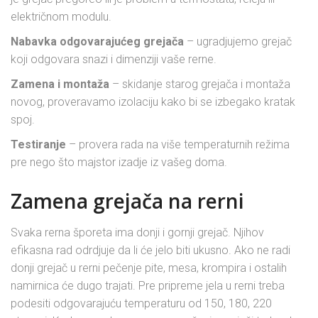
električnom modulu.
Nabavka odgovarajućeg grejača
– ugradjujemo grejač
koji odgovara snazi i dimenziji vaše rerne.
Zamena i montaža
– skidanje starog grejača i montaža
novog, proveravamo izolaciju kako bi se izbegako kratak
spoj.
Testiranje
– provera rada na više temperaturnih režima
pre nego što majstor izadje iz vašeg doma.
Zamena grejača na rerni
Svaka rerna šporeta ima donji i gornji grejač. Njihov
efikasna rad odrdjuje da li će jelo biti ukusno. Ako ne radi
donji grejač u rerni pečenje pite, mesa, krompira i ostalih
namirnica će dugo trajati. Pre pripreme jela u rerni treba
podesiti odgovarajuću temperaturu od 150, 180, 220